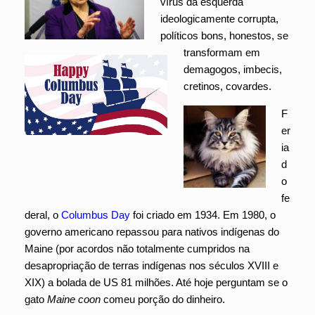
vírus da esquerda
ideologicamente corrupta,
políticos bons, honestos, se
transformam em
demagogos, imbecis,
cretinos, covardes.
F
er
ia
d
o
fe
deral, o
Columbus Day
foi criado em 1934. Em 1980, o
governo americano repassou para nativos indígenas do
Maine (por acordos não totalmente cumpridos na
desapropriação de terras indígenas nos séculos XVIII e
XIX) a bolada de US 81 milhões. Até hoje perguntam se o
gato
Maine coon
comeu porção do dinheiro.