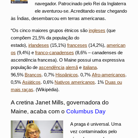
navegador. Patrocinado pelo Rei da Inglaterra
ele aventurou-se. Acreditando estar chegando
às Índias, desembarcou em terras americanas.
“Os cinco maiores grupos étnicos são
ingleses
(que
compõem 21,5% da população do
estado),
irlandeses
(15,1%)
franceses
(14,2%),
american
os
(9,4%) e
franco-canadenses
(8,6% – canadenses de
ascendência francesa). O Maine possui uma expressiva
população de
ascendência
alemã
e
italiana
.
96,5%
Brancos
. 0,7%
Hispânicos
. 0,7%
Afro-americanos
.
0,5%
Asiáticos
. 0,6%
Nativos americanos
. 1%
Duas ou
mais raças
. (Wikipédia).
A cretina Janet Mills, governadora do
Maine, acaba com o
Columbus Day
A praga é universal. Uma
vez contaminados pelo