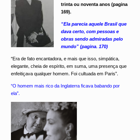
trinta ou noventa anos (pagina
169).
“Ela parecia aquele Brasil que
dava certo, com pessoas e
obras sendo admiradas pelo
mundo” (pagina. 170)
“Era de fato encantadora, e mais que isso, simpática,
elegante, cheia de espírito, em suma, uma presença que
enfeitiçava qualquer homem. Foi cultuada em Paris”.
“O homem mais rico da Inglaterra ficava babando por
ela”.