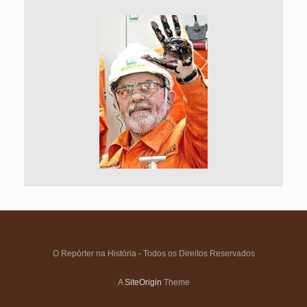
O Repórter na História - Todos os Direitos Reservados
A
SiteOrigin
Theme