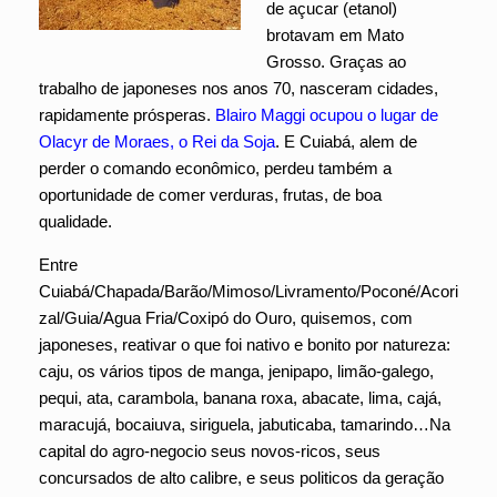
de açucar (etanol)
brotavam em Mato
Grosso. Graças ao
trabalho de japoneses nos anos 70, nasceram cidades,
rapidamente prósperas.
Blairo Maggi ocupou o lugar de
Olacyr de Moraes, o Rei da Soja
. E Cuiabá, alem de
perder o comando econômico, perdeu também a
oportunidade de comer verduras, frutas, de boa
qualidade.
Entre
Cuiabá/Chapada/Barão/Mimoso/Livramento/Poconé/Acori
zal/Guia/Agua Fria/Coxipó do Ouro, quisemos, com
japoneses, reativar o que foi nativo e bonito por natureza:
caju, os vários tipos de manga, jenipapo, limão-galego,
pequi, ata, carambola, banana roxa, abacate, lima, cajá,
maracujá, bocaiuva, siriguela, jabuticaba, tamarindo…Na
capital do agro-negocio seus novos-ricos, seus
concursados de alto calibre, e seus politicos da geração