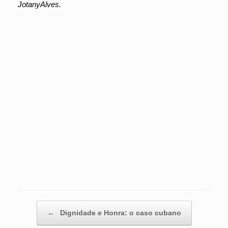
JotanyAlves.
Post navigation
←
Dignidade e Honra: o caso cubano