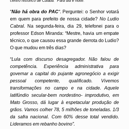
centro histórico de Cuiabá. Para dia e noite
.
“
Não há obra do PAC
“
. Perguntei: o Senhor votará
em quem para prefeito de nossa cidade?
No Ludio
Cabral.
Na segunda-feira, dia 29, telefonei para o
professor Edson Miranda: “Mestre, havia um empate
técnico, o que causou essa grande derrota do Ludio?
O que mudou em três dias?
“
Lula com discurso desagregador. Não falou de
competência. Experiência administrativa para
governar a capital do pujante agronegócio a exigir
pessoal competente, qualificado.
Vivemos
transformações no campo e na cidade. Aquele
latifúndio secular-bem nordestino- improdutivo, em
Mato Grosso, dá lugar à espetacular produção de
grãos. Vamos colher 78, 5 milhões de toneladas. 1/3
da safra nacional. Com 60% desse total vendido.
Lideramos em rebanho bovino”.