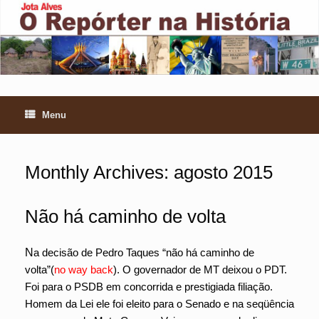
Skip
to
content
Menu
Monthly Archives:
agosto 2015
Não há caminho de volta
N
a decisão de Pedro Taques “não há caminho de
volta”(
no way back
). O governador de MT deixou o PDT.
Foi para o PSDB em concorrida e prestigiada filiação.
Homem da Lei ele foi eleito para o Senado e na seqüência