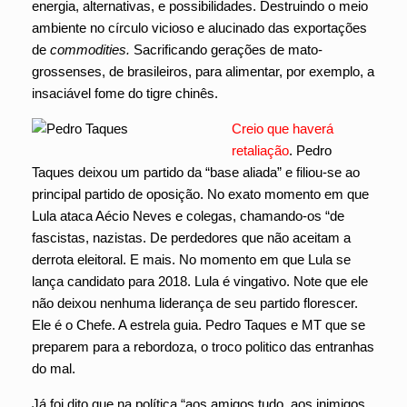
energia, alternativas, e possibilidades. Destruindo o meio
ambiente no círculo vicioso e alucinado das exportações
de
commodities.
Sacrificando gerações de mato-
grossenses, de brasileiros, para alimentar, por exemplo, a
insaciável fome do tigre chinês.
Creio que haverá
retaliação
. Pedro
Taques deixou um partido da “base aliada” e filiou-se ao
principal partido de oposição. No exato momento em que
Lula ataca Aécio Neves e colegas, chamando-os “de
fascistas, nazistas. De perdedores que não aceitam a
derrota eleitoral. E mais. No momento em que Lula se
lança candidato para 2018. Lula é vingativo. Note que ele
não deixou nenhuma liderança de seu partido florescer.
Ele é o Chefe. A estrela guia. Pedro Taques e MT que se
preparem para a rebordoza, o troco politico das entranhas
do mal.
Já foi dito que na política “aos amigos tudo, aos inimigos