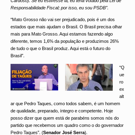
Cardoso). Se eu estivesse lá, eu teria votado pela Lei de
Responsabilidade Fiscal; por isso, eu sou PSDB”.
“Mato Grosso não vai ser prejudicado, pois é um dos
estados que mais ajudam o Brasil. O Brasil precisa olhar
mais para Mato Grosso. Aqui estamos fazendo algo
diferente, temos 1,6% da população e produzimos 26%
de tudo o que o Brasil produz. Aqui está o futuro do
Brasil”.
“Q
ue
ro
ex
alt
ar que Pedro Taques, como todos sabem, é um homem
de qualidade, preparado, íntegro e competente. Hoje
posso dizer que quem está de parabéns somos nós do
partido que recebemos um quadro como o do governador
Pedro Taques”. (
Senador José Serra
).