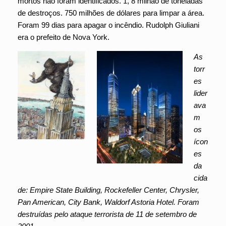
mortos não foram identificados. 1, 8 milhão de toneladas
de destroços. 750 milhões de dólares para limpar a área.
Foram 99 dias para apagar o incêndio. Rudolph Giuliani
era o prefeito de Nova York.
As
torr
es
lider
ava
m
os
ícon
es
da
cida
de: Empire State Building, Rockefeller Center, Chrysler,
Pan American, City Bank, Waldorf Astoria Hotel. Foram
destruídas pelo ataque terrorista de 11 de setembro de