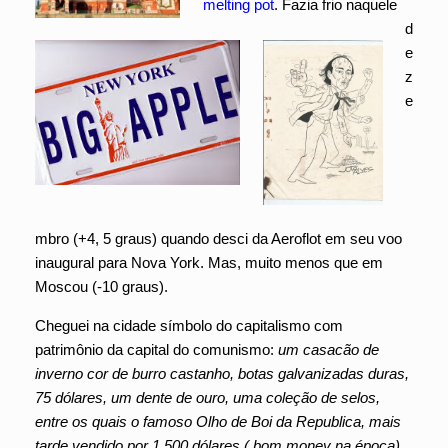
melting pot
. Fazia frio naquele
d
e
z
e
mbro (+4, 5 graus) quando desci da Aeroflot em seu voo
inaugural para Nova York. Mas, muito menos que em
Moscou (-10 graus).
Cheguei na cidade símbolo do capitalismo com
patrimônio da capital do comunismo:
um casacão de
inverno cor de burro castanho, botas galvanizadas duras,
75 dólares, um dente de ouro, uma coleção de selos,
entre os quais o famoso Olho de Boi da Republica, mais
tarde vendido por 1.500 dólares ( bom money na época),