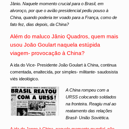
Jânio.
Naquele momento crucial para o Brasil, em
alvoroço, por que o avião presidencial pediu pouso à
China, quando poderia ter voado para a França, como de
fato fez, dias depois, da China?
Além do maluco Jânio Quadros, quem mais
usou João Goulart naquela estúpida
viagem- provocação à China?
A ida do Vice- Presidente João Goulart à China, continua
comentada, enaltecida, por simples- militante- saudosista
viés ideológico.
A China rompeu com a
URSS colocando soldados
na fronteira. Reagiu mal ao
reatamento das relações
Brasil- União Soviética.
A ida de Jango à China, naquele momento mundial, não