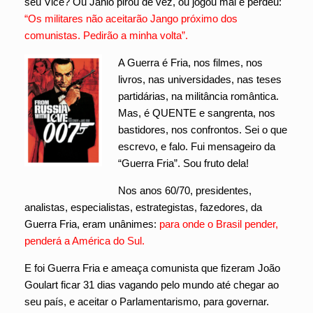
seu Vice?
Ou Jânio pirou de vez, ou jogou mal e perdeu:
“Os militares não aceitarão Jango próximo dos
comunistas. Pedirão a minha volta”.
A Guerra é Fria, nos filmes, nos
livros, nas universidades, nas teses
partidárias, na militância romântica.
Mas, é QUENTE e sangrenta, nos
bastidores, nos confrontos. Sei o que
escrevo, e falo. Fui mensageiro da
“Guerra Fria”. Sou fruto dela!
Nos anos 60/70, presidentes,
analistas, especialistas, estrategistas, fazedores, da
Guerra Fria, eram unânimes:
para onde o Brasil pender,
penderá a América do Sul.
E foi Guerra Fria e ameaça comunista que fizeram João
Goulart ficar 31 dias vagando pelo mundo até chegar ao
seu país, e aceitar o Parlamentarismo, para governar.