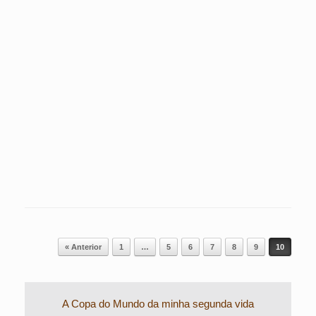
Post navigation
« Anterior
1
…
5
6
7
8
9
10
A Copa do Mundo da minha segunda vida