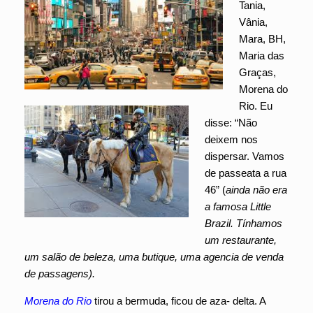
Tania,
Vânia,
Mara, BH,
Maria das
Graças,
Morena do
Rio. Eu
disse: “Não
deixem nos
dispersar. Vamos
de passeata a rua
46” (
ainda não era
a famosa Little
Brazil. Tínhamos
um restaurante,
um salão de beleza, uma butique, uma agencia de venda
de passagens).
Morena do Rio
tirou a bermuda, ficou de aza- delta. A