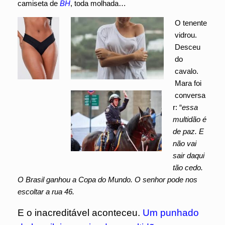
camiseta de
BH
, toda molhada…
O tenente
vidrou.
Desceu
do
cavalo.
Mara foi
conversa
r: “
essa
multidão é
de paz. E
não vai
sair daqui
tão cedo.
O Brasil ganhou a Copa do Mundo. O senhor pode nos
escoltar a rua 46.
E o inacreditável aconteceu.
Um punhado