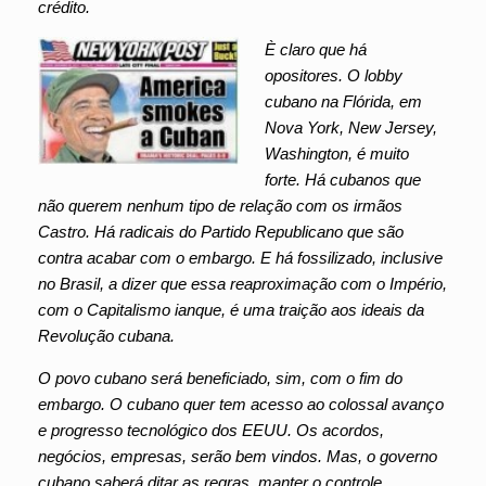
crédito.
È claro que há
opositores. O lobby
cubano na Flórida, em
Nova York, New Jersey,
Washington, é muito
forte. Há cubanos que
não querem nenhum tipo de relação com os irmãos
Castro. Há radicais do Partido Republicano que são
contra acabar com o embargo. E há fossilizado, inclusive
no Brasil, a dizer que essa reaproximação com o Império,
com o Capitalismo ianque, é uma traição aos ideais da
Revolução cubana.
O povo cubano será beneficiado, sim, com o fim do
embargo. O cubano quer tem acesso ao colossal avanço
e progresso tecnológico dos EEUU. Os acordos,
negócios, empresas, serão bem vindos. Mas, o governo
cubano saberá ditar as regras, manter o controle.