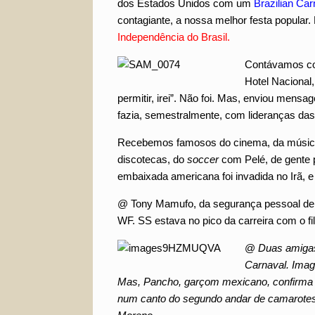
dos Estados Unidos com um
Brazilian Car
contagiante, a nossa melhor festa popular.
Independência do Brasil.
Contávamos co
Hotel Nacional
permitir, irei”. Não foi. Mas, enviou me
fazia, semestralmente, com lideranças d
Recebemos famosos do cinema, da música,
discotecas, do
soccer
com Pelé, de gente p
embaixada americana foi invadida no Irã, e
@ Tony Mamufo, da segurança pessoal de Si
WF. SS estava no pico da carreira com o 
@
Duas amigas
Carnaval. Imagi
Mas, Pancho, garçom mexicano, confirma qu
num canto do segundo andar de camarotes.