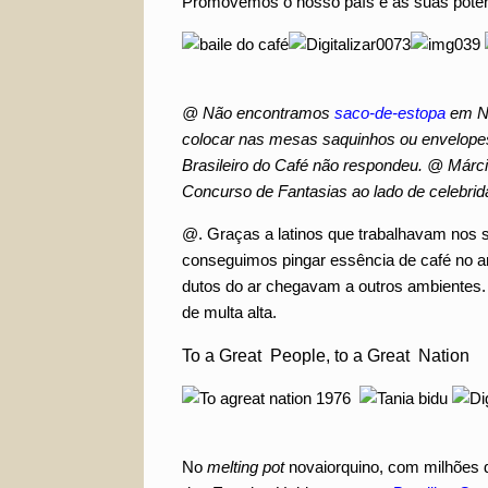
Promovemos o nosso país e as suas poten
@ Não encontramos
saco-de-estopa
em NY
colocar nas mesas saquinhos ou envelopes 
Brasileiro do Café não respondeu. @ Márcia,
Concurso de Fantasias ao lado de celebr
@. Graças a latinos que trabalhavam nos se
conseguimos pingar essência de café no ar 
dutos do ar chegavam a outros ambientes
de multa alta.
To a Great People, to a Great Nation
No
melting pot
novaiorquino, com milhões 