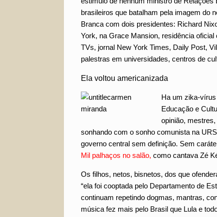
estimulo de nenhum ministro de Relações
brasileiros que batalham pela imagem do 
Branca com dois presidentes: Richard Nix
York, na Grace Mansion, residência oficial
TVs, jornal New York Times, Daily Post, Vil
palestras em universidades, centros de cult
Ela voltou americanizada
Ha um zika-vírus
Educação e Cultu
opinião, mestres,
sonhando com o sonho comunista na URSS. 
governo central sem definição. Sem caráte
Mil palhaços no salão,
como cantava Zé Ké
Os filhos, netos, bisnetos, dos que ofen
“ela foi cooptada pelo Departamento de Est
continuam repetindo dogmas, mantras, con
música fez mais pelo Brasil que Lula e todo