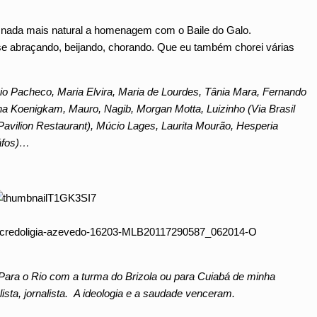
s nada mais natural a homenagem com o Baile do Galo.
se abraçando, beijando, chorando. Que eu também chorei várias
cio Pacheco, Maria Elvira, Maria de Lourdes, Tânia Mara, Fernando
tina Koenigkam, Mauro, Nagib, Morgan Motta, Luizinho (Via Brasil
Pavilion Restaurant), Múcio Lages, Laurita Mourão, Hesperia
ráfos)…
 Para o Rio com a turma do Brizola ou para Cuiabá de minha
ialista, jornalista. A ideologia e a saudade venceram.