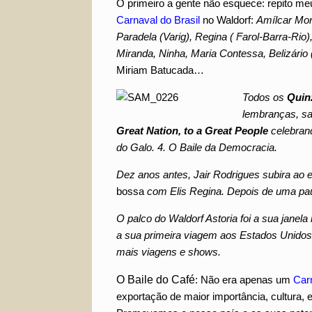
O primeiro a gente não esquece: repito me
Carnaval do Brasil
no Waldorf:
Amílcar Mor
Paradela (Varig), Regina ( Farol-Barra-Ri
Miranda, Ninha, Maria Contessa,
Belizário 
Miriam Batucada…
Todos os
Quin
lembranças, sa
Great Nation, to a
Great People
celebrand
do Galo. 4. O Baile da Democracia.
Dez anos antes, Jair Rodrigues subira ao 
bossa
com Elis Regina. Depois de uma pau
O palco do Waldorf Astoria foi a sua janela 
a sua primeira viagem aos Estados Unidos.
mais viagens e shows.
O Baile do Café
: Não era apenas um
Car
exportação de maior importância, cultura,