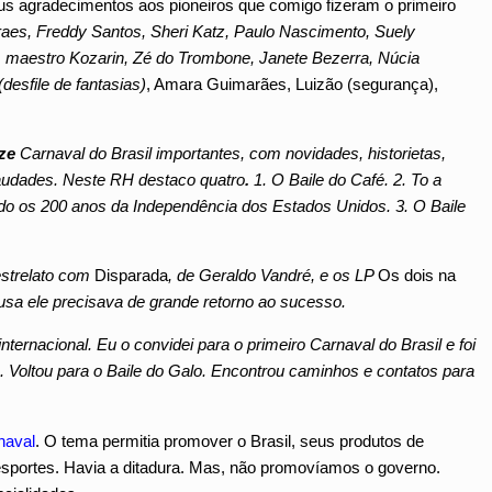
us agradecimentos aos pioneiros que comigo fizeram o primeiro
aes, Freddy Santos, Sheri Katz, Paulo Nascimento, Suely
o), maestro Kozarin, Zé do Trombone, Janete Bezerra, Núcia
(desfile de fantasias)
, Amara Guimarães, Luizão (segurança),
ze
Carnaval do Brasil importantes, com novidades, historietas,
udades. Neste RH destaco quatro
.
1. O Baile do Café. 2. To a
o os 200 anos da Independência dos Estados Unidos. 3. O Baile
estrelato com
Disparada
, de Geraldo Vandré, e os LP
Os dois na
sa ele precisava de grande retorno ao sucesso.
internacional. Eu o convidei para o primeiro Carnaval do Brasil e foi
 Voltou para o Baile do Galo. Encontrou caminhos e contatos para
naval
. O tema permitia promover o Brasil, seus produtos de
 esportes. Havia a ditadura. Mas, não promovíamos o governo.