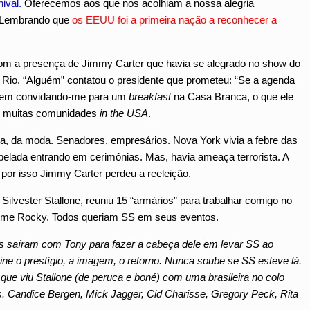
nival.
Oferecemos aos que nos acolhiam a nossa alegria
Lembrando que
os EEUU foi a primeira nação a reconhecer a
m a presença de Jimmy Carter que havia se alegrado no show do
, Rio. “Alguém” contatou o presidente que prometeu: “Se a agenda
nsagem convidando-me para um
breakfast
na Casa Branca, o que ele
as muitas comunidades
in the USA
.
 da moda. Senadores, empresários. Nova York vivia a febre das
elada entrando em cerimônias. Mas, havia ameaça terrorista. A
 por isso Jimmy Carter perdeu a reeleição.
lvester Stallone, reuniu 15 “armários” para trabalhar comigo no
filme Rocky. Todos queriam SS em seus eventos.
 saíram com Tony para fazer a cabeça dele em levar SS ao
ne o prestígio, a imagem, o retorno. Nunca soube se SS esteve lá.
e viu Stallone (de peruca e boné) com uma brasileira no colo
 Candice Bergen, Mick Jagger, Cid Charisse, Gregory Peck, Rita