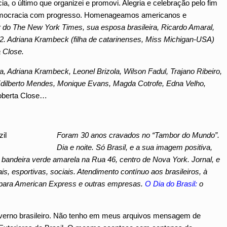
a, o último que organizei e promovi. Alegria e celebração pelo fim
 Democracia com progresso. Homenageamos americanos e
 do The New York Times, sua esposa brasileira, Ricardo Amaral,
s, 2. Adriana Krambeck (filha de catarinenses, Miss Michigan-USA)
 Close.
, Adriana Krambeck, Leonel Brizola, Wilson Fadul, Trajano Ribeiro,
Edilberto Mendes, Monique Evans, Magda Cotrofe, Edna Velho,
oberta Close…
Foram 30 anos cravados no “Tambor do Mundo”.
Dia e noite. Só Brasil, e a sua imagem positiva,
 bandeira verde amarela na Rua 46, centro de Nova York. Jornal, e
ais, esportivas, sociais. Atendimento contínuo aos brasileiros, à
para American Express e outras empresas.
O Dia do Brasil:
o
overno brasileiro. Não tenho em meus arquivos mensagem de