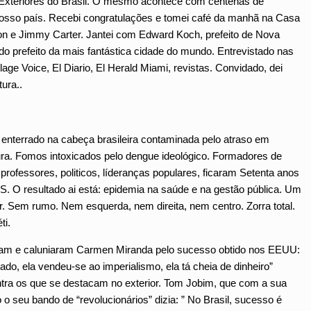
 Exteriores do Brasil. O mesmo acontece com centenas de
nosso país. Recebi congratulações e tomei café da manhã na Casa
on e Jimmy Carter. Jantei com Edward Koch, prefeito de Nova
 do prefeito da mais fantástica cidade do mundo. Entrevistado nas
lage Voice, El Diario, El Herald Miami, revistas. Convidado, dei
ura..
 enterrado na cabeça brasileira contaminada pelo atraso em
ra. Fomos intoxicados pelo dengue ideológico. Formadores de
 professores, politicos, líderanças populares, ficaram Setenta anos
O resultado ai está: epidemia na saúde e na gestão pública. Um
r. Sem rumo. Nem esquerda, nem direita, nem centro. Zorra total.
ti.
deram e caluniaram Carmen Miranda pelo sucesso obtido nos EEUU:
ado, ela vendeu-se ao imperialismo, ela tá cheia de dinheiro”
tra os que se destacam no exterior. Tom Jobim, que com a sua
 o seu bando de “revolucionários” dizia: ” No Brasil, sucesso é