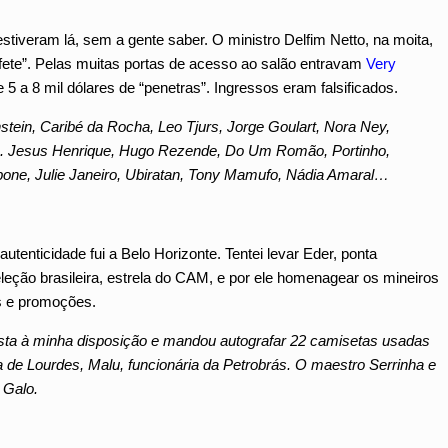
estiveram lá, sem a gente saber. O ministro Delfim Netto, na moita,
nfete”. Pelas muitas portas de acesso ao salão entravam
Very
e 5 a 8 mil dólares de “penetras”. Ingressos eram falsificados.
tein, Caribé da Rocha, Leo Tjurs, Jorge Goulart, Nora Ney,
). Jesus Henrique, Hugo Rezende, Do Um Romão, Portinho,
mbone, Julie Janeiro, Ubiratan, Tony Mamufo, Nádia Amaral…
autenticidade fui a Belo Horizonte. Tentei levar Eder, ponta
leção brasileira, estrela do CAM, e por ele homenagear os mineiros
s e promoções.
ista à minha disposição e mandou autografar 22 camisetas usadas
a de Lourdes, Malu, funcionária da Petrobrás. O maestro Serrinha e
 Galo.