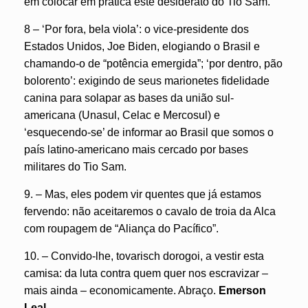
em colocar em prática este desiderato do Tio Sam.
8 – ‘Por fora, bela viola’: o vice-presidente dos
Estados Unidos, Joe Biden, elogiando o Brasil e
chamando-o de “potência emergida”; ‘por dentro, pão
bolorento’: exigindo de seus marionetes fidelidade
canina para solapar as bases da união sul-
americana (Unasul, Celac e Mercosul) e
‘esquecendo-se’ de informar ao Brasil que somos o
país latino-americano mais cercado por bases
militares do Tio Sam.
9. – Mas, eles podem vir quentes que já estamos
fervendo: não aceitaremos o cavalo de troia da Alca
com roupagem de “Aliança do Pacífico”.
10. – Convido-lhe, tovarisch dorogoi, a vestir esta
camisa: da luta contra quem quer nos escravizar –
mais ainda – economicamente.
Abraço.
Emerson
Leal.