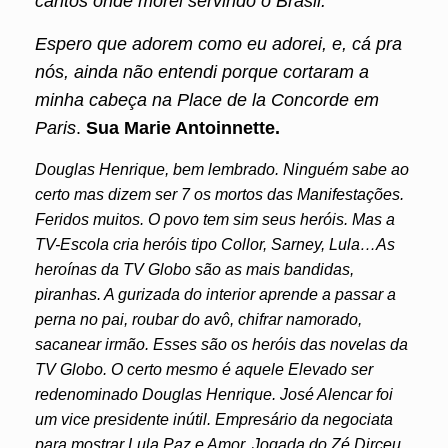
cantos onde morei servindo o Brasil.
Espero que adorem como eu adorei, e, cá pra
nós, ainda não entendi porque cortaram a
minha cabeça na Place de la Concorde em
Paris
.
Sua Marie Antoinnette.
Douglas Henrique, bem lembrado. Ninguém sabe ao
certo mas dizem ser 7 os mortos das Manifestações.
Feridos muitos. O povo tem sim seus heróis. Mas a
TV-Escola cria heróis tipo Collor, Sarney, Lula…As
heroínas da TV Globo são as mais bandidas,
piranhas. A gurizada do interior aprende a passar a
perna no pai, roubar do avô, chifrar namorado,
sacanear irmão. Esses são os heróis das novelas da
TV Globo. O certo mesmo é aquele Elevado ser
redenominado Douglas Henrique. José Alencar foi
um vice presidente inútil. Empresário da negociata
para mostrar Lula Paz e Amor. Jogada do Zé Dirceu.