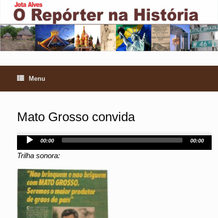
Skip
to
content
Menu
Mato Grosso convida
Audio
00:00
00:00
Player
Trilha sonora: