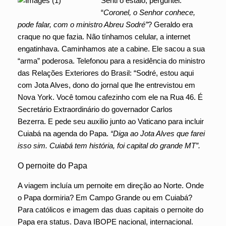
Senti o estalo, perguntei:
“
Coronel, o Senhor conhece,
pode falar, com o ministro Abreu Sodré”
? Geraldo era
craque no que fazia. Não tínhamos celular, a internet
engatinhava. Caminhamos ate a cabine. Ele sacou a sua
“arma” poderosa. Telefonou para a residência do ministro
das Relações Exteriores do Brasil: “Sodré, estou aqui
com Jota Alves, dono do jornal que lhe entrevistou em
Nova York. Você tomou cafezinho com ele na Rua 46. É
Secretário Extraordinário do governador Carlos
Bezerra. E pede seu auxilio junto ao Vaticano para incluir
Cuiabá na agenda do Papa.
“Diga ao Jota Alves que farei
isso sim. Cuiabá tem história, foi capital do grande MT”.
O pernoite do Papa
A viagem incluía um pernoite em direção ao Norte. Onde
o Papa dormiria? Em Campo Grande ou em Cuiabá?
Para católicos e imagem das duas capitais o pernoite do
Papa era status. Dava IBOPE nacional, internacional.