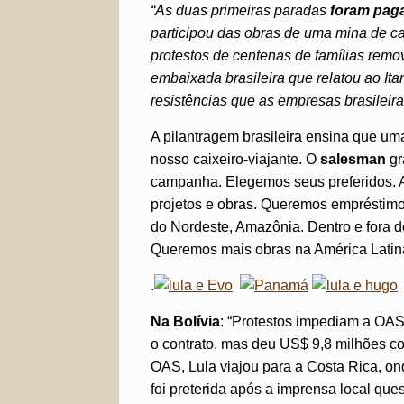
“As duas primeiras paradas
foram pag
participou das obras de uma mina de ca
protestos de centenas de famílias rem
embaixada brasileira que relatou ao Itam
resistências que as empresas brasilei
A pilantragem brasileira ensina que um
nosso caixeiro-viajante. O
salesman
gr
campanha. Elegemos seus preferidos. A
projetos e obras. Queremos empréstimo
do Nordeste, Amazônia. Dentro e fora do 
Queremos mais obras na América Latina”
.
Na Bolívia
: “Protestos impediam a OAS
o contrato, mas deu US$ 9,8 milhões 
OAS, Lula viajou para a Costa Rica, 
foi preterida após a imprensa local qu