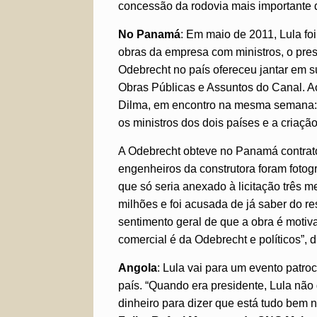
concessão da rodovia mais importante 
No Panamá
: Em maio de 2011, Lula fo
obras da empresa com ministros, o presi
Odebrecht no país ofereceu jantar em su
Obras Públicas e Assuntos do Canal. Ao 
Dilma, em encontro na mesma semana: 
os ministros dos dois países e a criaç
A Odebrecht obteve no Panamá contrato
engenheiros da construtora foram foto
que só seria anexado à licitação três m
milhões e foi acusada de já saber do 
sentimento geral de que a obra é motiv
comercial é da Odebrecht e políticos”, d
Angola
: Lula vai para um evento patro
país. “Quando era presidente, Lula nã
dinheiro para dizer que está tudo bem no