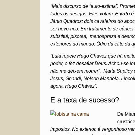
“Mais discurso de “auto-estima”. Prome
todos os desejos. Eles votam.
E voto
é
Jânio Quadros: dois cavaleiros do apoc
ser novo-rico. Em tratamento de câncer
substitui, pisotea, menospreza e desmo
exteriores do mundo. Ódio da elite da qu
“Lula repete Hugo Chávez que há muito
poder, o fez desafiar Deus. Achou-se i
não me deixem morrer”. Marta Suplicy e
Jesus, Ghandi, Nelson Mandela, Lincoln
agora, Hugo Chàvez”.
E a taxa de sucesso?
De Miam
crustáce
impostos. No exterior, é vergonhoso ve