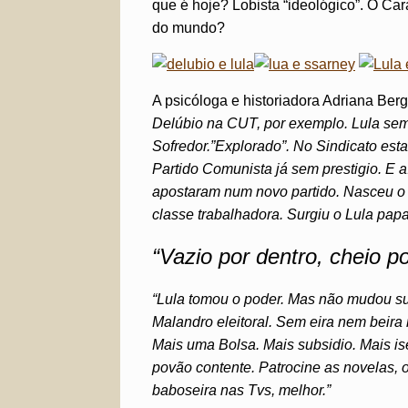
que é hoje? Lobista “ideológico”. O Car
do mundo?
A psicóloga e historiadora Adriana Ber
Delúbio na CUT, por exemplo. Lula semp
Sofredor.”Explorado”. No Sindicato estav
Partido Comunista já sem prestigio. E 
apostaram num novo partido. Nasceu o
classe trabalhadora. Surgiu o Lula pap
“Vazio por dentro, cheio po
“Lula tomou o poder. Mas não mudou su
Malandro eleitoral. Sem eira nem beira m
Mais uma Bolsa. Mais subsidio. Mais is
povão contente. Patrocine as novelas, o
baboseira nas Tvs, melhor.”