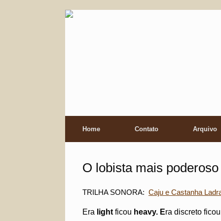
Skip
to
content
Home
Contato
Arquivo
O lobista mais poderoso 
TRILHA SONORA:
Caju e Castanha Ladra
Era
light
ficou
heavy. E
ra
discreto fico