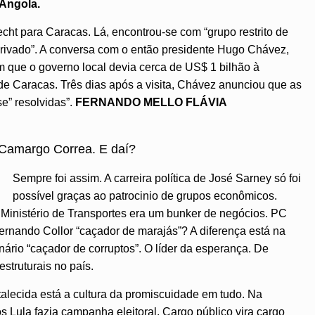
Angola.
cht para Caracas. Lá, encontrou-se com “grupo restrito de
privado”. A conversa com o então presidente Hugo Chávez,
 que o governo local devia cerca de US$ 1 bilhão à
de Caracas. Três dias após a visita, Chávez anunciou que as
e” resolvidas”.
FERNANDO MELLO
FLÁVIA
 Camargo Correa. E daí?
Sempre foi assim. A carreira política de José Sarney só foi
possível graças ao patrocinio de grupos econômicos.
Ministério de Transportes era um bunker de negócios. PC
Fernando Collor “caçador de marajás”? A diferença está na
nário “caçador de corruptos”. O líder da esperança. De
struturais no país.
talecida está a cultura da promiscuidade em tudo. Na
s Lula fazia campanha eleitoral. Cargo público vira cargo