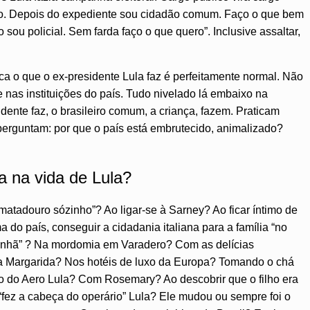
to. Depois do expediente sou cidadão comum. Faço o que bem
 sou policial. Sem farda faço o que quero”. Inclusive assaltar,
ca o que o ex-presidente Lula faz é perfeitamente normal. Não
 nas instituições do país. Tudo nivelado lá embaixo na
dente faz, o brasileiro comum, a criança, fazem. Praticam
 perguntam: por que o país está embrutecido, animalizado?
 na vida de Lula?
atadouro sózinho”? Ao ligar-se à Sarney? Ao ficar íntimo de
do país, conseguir a cidadania italiana para a família “no
manhã” ? Na mordomia em Varadero? Com as delícias
a Margarida? Nos hotéis de luxo da Europa? Tomando o chá
o do Aero Lula? Com Rosemary? Ao descobrir que o filho era
ez a cabeça do operário” Lula? Ele mudou ou sempre foi o