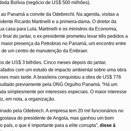
doda Bolívia (negócio de US$ 500 milhões).
i ao Panamá a convite da Odebrecht. Na agenda, visitas a
dente Ricardo Martinelli e a primeira-dama. O diretor da
a casa para Lula, Martinelli e os ministros da Economia,
final do jantar, o ex-presidente prometeu levar três pedidos a
maior presença da Petrobras no Panamá, um encontro entre
ão de um centro de manutenção da Embraer.
s de US$ 3 bilhões. Cinco meses depois do jantar,
grafados com um estudo de impacto ambiental sobre uma obra
eses mais tarde. A brasileira conquistou a obra de US$ 776
resultado previamente pela ONG Orgulho Panamá. “Há um
ada simplesmente por interesses especiais. O maior interesse
iz, em nota, a organização.
cinado pela Odebrech. A empresa tem 20 mil funcionários no
o gostava do presidente de Angola, mas ganhou um bom
 país, o que é importante para a elite corrupta”,
disse à