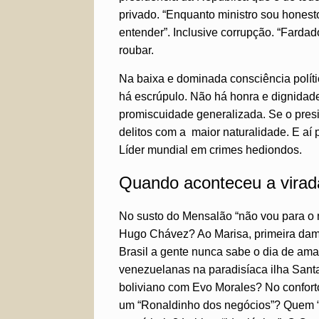
privado. “Enquanto ministro sou hones
entender”. Inclusive corrupção. “Fardado
roubar.
Na baixa e dominada consciência políti
há escrúpulo. Não há honra e dignidade
promiscuidade generalizada. Se o presi
delitos com a maior naturalidade. E aí
Líder mundial em crimes hediondos.
Quando aconteceu a virada
No susto do Mensalão “não vou para o m
Hugo Chávez? Ao Marisa, primeira dama 
Brasil a gente nunca sabe o dia de a
venezuelanas na paradisíaca ilha Sant
boliviano com Evo Morales? No confort
um “Ronaldinho dos negócios”? Quem “f