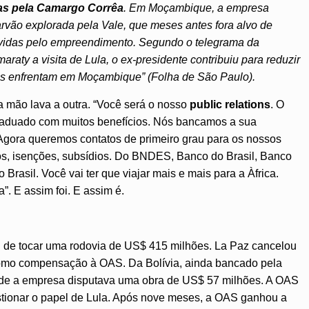
as pela Camargo Corrêa
. Em Moçambique, a empresa
rvão explorada pela Vale, que meses antes fora alvo de
ovidas pelo empreendimento. Segundo o telegrama da
araty a visita de Lula, o ex-presidente contribuiu para reduzir
ras enfrentam em Moçambique” (Folha de São Paulo).
a mão lava a outra. “Você será o nosso
public relations
. O
aduado com muitos benefícios. Nós bancamos a sua
gora queremos contatos de primeiro grau para os nossos
s, isenções, subsídios. Do BNDES, Banco do Brasil, Banco
Brasil. Você vai ter que viajar mais e mais para a Àfrica.
. E assim foi. E assim é.
 de tocar uma rodovia de US$ 415 milhões. La Paz cancelou
como compensação à OAS. Da Bolívia, ainda bancado pela
onde a empresa disputava uma obra de US$ 57 milhões. A OAS
estionar o papel de Lula. Após nove meses, a OAS ganhou a