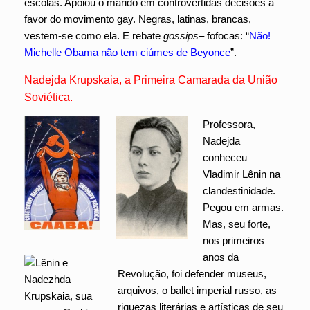
escolas. Apoiou o marido em controvertidas decisões a
favor do movimento gay. Negras, latinas, brancas,
vestem-se como ela. E rebate
gossips
– fofocas: “
Não!
Michelle Obama não tem ciúmes de Beyonce
”.
Nadejda Krupskaia, a Primeira Camarada da União
Soviética.
Professora,
Nadejda
conheceu
Vladimir Lênin na
clandestinidade.
Pegou em armas.
Mas, seu forte,
nos primeiros
anos da
Revolução, foi defender museus,
arquivos, o ballet imperial russo, as
riquezas literárias e artísticas de seu