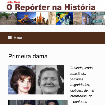
Skip
to
content
Menu
Primeira dama
Ouvindo, lendo,
assistindo,
baixarias,
vulgaridades,
idiotices, de mal
informados, de
confusos