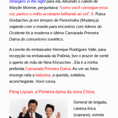
Strangers in the night
para ela. Alisando o cabelo de
Marylin Monroe, perguntava: “
como você consegue essa
cor, parece o milho ucraniano brilhando ao sol”. 5.
Raisa
Gorbachev já em tempos de Perestroika (Mudança)
viajando com o marido para encontros com líderes do
Ocidente foi a moderna e última Camarada Primeira
Dama do comunismo soviético.
A convite do embaixador Henrique Rodrigues Valle, para
recepção na embaixada da Polônia, tive o prazer de sentir
o aperto de mão de Nina Khruschev
.
Ela é a minha
preferida
Camarada Primeira Dama
. Ao ver as fotos
enxergo nela a
babuska
, a querida, solidária,
aconchegante, Vovó russa
.
Peng Liyuan, a Primeira dama da nova China.
General de brigada,
cantora lírica
(soprano), estrela