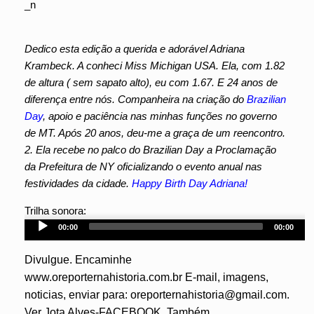
Dedico esta edição a querida e adorável Adriana
Krambeck. A conheci Miss Michigan USA. Ela, com 1.82
de altura ( sem sapato alto), eu com 1.67. E 24 anos de
diferença entre nós. Companheira na criação do
Brazilian
Day
, apoio e paciência nas minhas funções no governo
de MT. Após 20 anos, deu-me a graça de um reencontro.
2. Ela recebe no palco do Brazilian Day a Proclamação
da Prefeitura de NY oficializando o evento anual nas
festividades da cidade.
Happy Birth Day Adriana!
Audio
Trilha sonora:
Player
00:00
00:00
Divulgue. Encaminhe
www.oreporternahistoria.com.br E-mail, imagens,
noticias, enviar para: oreporternahistoria@gmail.com.
Ver Jota Alves-FACEBOOK. Também