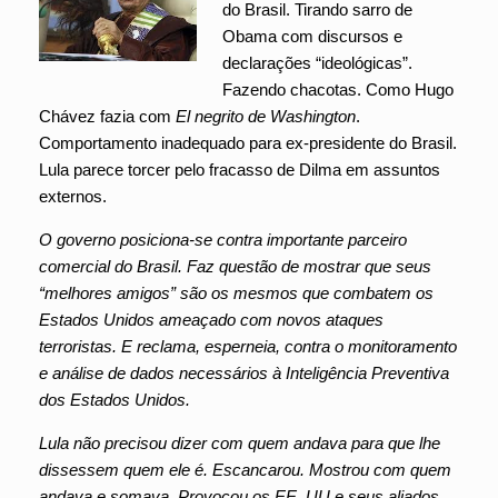
do Brasil. Tirando sarro de
Obama com discursos e
declarações “ideológicas”.
Fazendo chacotas. Como Hugo
Chávez fazia com
El negrito de Washington
.
Comportamento inadequado para ex-presidente do Brasil.
Lula parece torcer pelo fracasso de Dilma em assuntos
externos.
O governo posiciona-se contra importante parceiro
comercial do Brasil. Faz questão de mostrar que seus
“melhores amigos” são os mesmos que combatem os
Estados Unidos ameaçado com novos ataques
terroristas.
E reclama, esperneia, contra o monitoramento
e análise de dados necessários à Inteligência Preventiva
dos Estados Unidos.
Lula não precisou dizer com quem andava para que lhe
dissessem quem ele é. Es
cancarou. Mostrou com quem
andava e somava. Provocou os EE. UU e seus aliados.