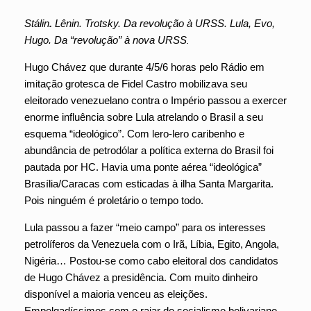
Stálin
.
Lênin. Trotsky. Da revolução à URSS. Lula, Evo,
Hugo. Da “revolução” à nova URSS
.
Hugo Chávez que durante 4/5/6 horas pelo Rádio em
imitação grotesca de Fidel Castro mobilizava seu
eleitorado venezuelano contra o Império passou a exercer
enorme influência sobre Lula atrelando o Brasil a seu
esquema “ideológico”. Com lero-lero caribenho e
abundância de petrodólar a política externa do Brasil foi
pautada por HC. Havia uma ponte aérea “ideológica”
Brasília/Caracas com esticadas à ilha Santa Margarita.
Pois ninguém é proletário o tempo todo.
Lula passou a fazer “meio campo” para os interesses
petrolíferos da Venezuela com o Irã, Líbia, Egito, Angola,
Nigéria… Postou-se como cabo eleitoral dos candidatos
de Hugo Chávez a presidência. Com muito dinheiro
disponível a maioria venceu as eleições.
Empolgadíssimos com o raiar do socialismo bolivariano