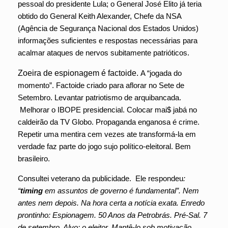
pessoal do presidente Lula; o General José Elito já teria
obtido do General Keith Alexander, Chefe da NSA
(Agência de Segurança Nacional dos Estados Unidos)
informações suficientes e respostas necessárias para
acalmar ataques de nervos subitamente patrióticos.
Zoeira de espionagem é factoide.
A “jogada do
momento”. Factoide criado para aflorar no Sete de
Setembro. Levantar patriotismo de arquibancada.
Melhorar o IBOPE presidencial. Colocar mai$ jabá no
caldeirão da TV Globo. Propaganda enganosa é crime.
Repetir uma mentira cem vezes ate transformá-la em
verdade faz parte do jogo sujo político-eleitoral. Bem
brasileiro.
Consultei veterano da publicidade. Ele respondeu
:
“
timing
em assuntos de governo é fundamental”. Nem
antes nem depois. Na hora certa a notícia exata. Enredo
prontinho: Espionagem. 50 Anos da Petrobrás. Pré-Sal. 7
de setembro. Alvo: o eleitor. Mantê-lo sob motivação