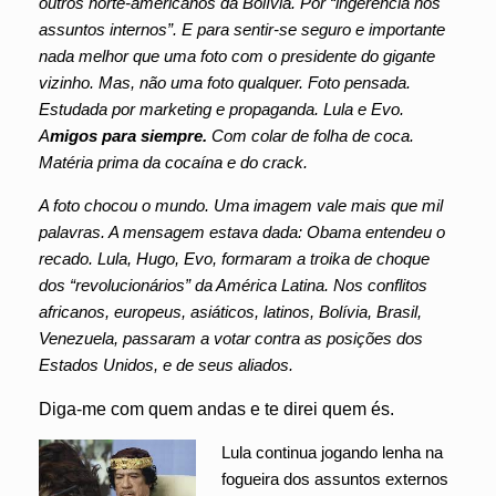
outros norte-americanos da Bolívia. Por “ingerência nos
assuntos internos”. E para sentir-se seguro e importante
nada melhor que uma foto com o presidente do gigante
vizinho. Mas, não uma foto qualquer. Foto pensada.
Estudada por marketing e propaganda. Lula e Evo.
A
migos para siempre.
Com colar de folha de coca.
Matéria prima da cocaína e do crack.
A foto chocou o mundo. Uma imagem vale mais que mil
palavras. A mensagem estava dada: Obama entendeu o
recado. Lula, Hugo, Evo, formaram a troika de choque
dos “revolucionários” da América Latina. Nos conflitos
africanos, europeus, asiáticos, latinos, Bolívia, Brasil,
Venezuela, passaram a votar contra as posições dos
Estados Unidos, e de seus aliados.
Diga-me com quem andas e te direi quem és.
Lula continua jogando lenha na
fogueira dos assuntos externos