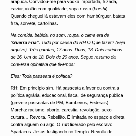
arapuca. Convidou-me para vodka importada, frizada,
caviar, violão com qualidade, sopa russa (
borshi
).
Quando cheguei lá estavam eles com hambúrguer, batata
frita, sorvete, cartolinas.
Na comida, bebida, no som, roupa, o clima era de
“
Guerra Fria”
. Tudo por causa do RH
O Que fazer?
(veja
arquivo). Três garotas, 17 anos. Duas, 18. Dois carinhas
de 16. Um de 18. Dois de 20 anos. Segue resumo da
conversa opinativa que tivemos:
Eles: Toda passeata é política?
RH: Em princípio sim. Há passeata a favor ou contra a
política agrária, educacional, fiscal, de segurança pública
(greve e passeatas de PM, Bombeiros, Federais).
Marcha: racismo, aborto, carestia, revolução, sexo,
cultura… Revolta. Rebelião. É limitada no espaço e direta
contra alguém ou algo. O
riot
liderado pelo escravo
Spartacus. Jesus fustigando no Templo. Revolta de