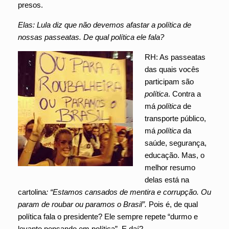
presos.
Elas: Lula diz que não devemos afastar a política de
nossas passeatas. De qual política ele fala?
RH: As passeatas
das quais vocês
participam são
política
. Contra a
má
política
de
transporte público,
má
política
da
saúde, segurança,
educação. Mas, o
melhor resumo
delas está na
cartolina
: “Estamos cansados de mentira e corrupção. Ou
param de roubar ou paramos o Brasil”.
Pois é, de qual
política fala o presidente? Ele sempre repete “durmo e
levanto pensando em política”. E daí?