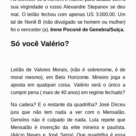
sua virgindade o russo Alexandre Stepanov se deu
mal.
O leilão fechou com apenas US 3.000.00. Um
tal de Nenê B (não divulgado se homem ou mulher)
foi o vencedor (a).
Irene Poconé de Genebra/Suiça.
Só você Valério?
Leilão de Valores Morais, (não é sobrenome, é de
moral mesmo), em Belo Horizonte. Mineiro joga e
aposta em qualquer coisa. Valério será o único a
cumprir pena ( mais de 40 anos) em regime fechado?
Na cadeia? E o restante da quadrilha? José Dirceu
jura que não tem nada a ver com o Mensalão.
Genoíno náo é culpado de nada. Lula repete que
Mensalão é invenção da elite mineira e paulista.
(Aécio Neves e José Serra). Que quadrilha é essa