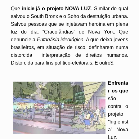
Que
inicie já o projeto NOVA LUZ
. Similar do qual
salvou o South Bronx e o Soho da destruição urbana.
Salvou pessoas que se injetavam heroína em plena
luz do dia. “Cracolândias” de Nova York. Que
denuncie a
Eutanásia ideológica
. A que deixa jovens
brasileiros, em situação de risco, definharem numa
distorcida interpretação de direitos humanos.
Distorcida para fins politico-eleitorais. E outro$.
Enfrenta
r os que
são
contra o
projeto
“higienist
a” Nova
Luz.