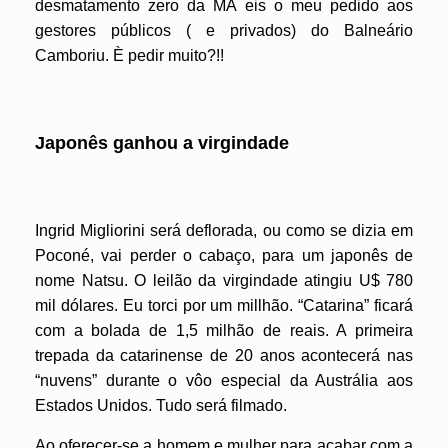
desmatamento zero da MA eis o meu pedido aos
gestores públicos ( e privados) do Balneário
Camboriu. È pedir muito?!!
Japonês ganhou a virgindade
Ingrid Migliorini será deflorada, ou como se dizia em
Poconé, vai perder o cabaço, para um japonês de
nome Natsu. O leilão da virgindade atingiu U$ 780
mil dólares. Eu torci por um millhão. “Catarina” ficará
com a bolada de 1,5 milhão de reais. A primeira
trepada da catarinense de 20 anos acontecerá nas
“nuvens” durante o vôo especial da Austrália aos
Estados Unidos. Tudo será filmado.
Ao oferecer-se a homem e mulher para acabar com a