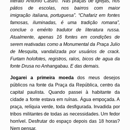
literato Antonio Castro. “Nas praças de igrejas, nos
pátios de escolas, nos bairros com maior
imigração italiana, portuguesa”. “Chafariz em fontes
famosas, iluminadas, é uma tradição romana”,
conclue o emérito tradutor de literatura russa.
Atualmente, apenas 16 fontes em condições de
serem reativadas como a Monumental da Praça Julio
de Mesquita, vandalizada por usuários de crack.
Furtam holofotes, registros, ralos, bicos de agua da
fonte Drusa no Anhangabau. E das demais.
Jogarei a primeira moeda
dos meus desejos
públicos na fonte da Praça da República, centro da
capital paulista. Quando passei à habitante da
cidade a fonte estava em ruínas. Água empoçada. A
praça, relíquia verde, toda desfigurada. Invadida por
tribos militantes de todas as necessidades. Um fedor
horrível.
Desfrutar do espaço depois das 18 horas?
Nem pensar.