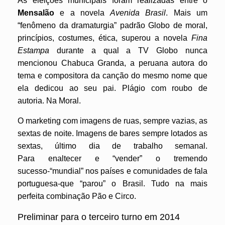
As eleições municipais foram realizadas entre o
Mensalão
e a novela
Avenida
Brasil
. M
ais um
“fenômeno da dramaturgia” padrão Globo de moral,
princípios, costumes, ética, superou a novela
Fina
Estampa
durante a qual a TV Globo nunca
mencionou Chabuca Granda, a peruana autora do
tema e compositora da canção do mesmo nome que
ela dedicou ao seu pai. Plágio com roubo de
autoria. Na Moral.
O marketing com imagens de ruas, sempre vazias, as
sextas de noite. Imagens de bares sempre lotados as
sextas, último dia de trabalho semanal.
Para enaltecer e “vender” o tremendo
sucesso-“mundial” nos países e comunidades de fala
portuguesa-que “parou” o Brasil. Tudo na mais
perfeita combinação Pão e Circo.
Preliminar para o terceiro turno em 2014