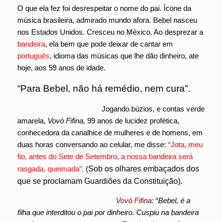
O que ela fez foi desrespeitar o nome do pai. Ícone da
música brasileira, admirado mundo afora. Bebel nasceu
nos Estados Unidos. Cresceu no México. Ao desprezar a
bandeira
, ela bem que pode deixar de cantar em
português
, idioma das músicas que lhe dão dinheiro, ate
hoje, aos 59 anos de idade.
“Para Bebel, não há remédio, nem cura”.
Jogando búzios, e contas verde
amarela,
Vovó Fifina,
99 anos de lucidez profética,
conhecedora da canalhice de mulheres e de homens, em
duas horas conversando ao celular, me disse:
“Jota, meu
fio, antes do Sete de Setembro, a nossa bandeira será
rasgada, queimada”.
(
Sob os olhares embaçados dos
que se proclamam Guardiões da Constituição).
Vovò Fifina
:
“
Bebel, é a
filha que interditou o pai por dinheiro. Cuspiu na bandeira