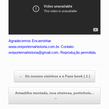
Agradecemos Encaminhar
www.oreporternahistoria.com.br. Contato:
oreporternahistoria@gmail.com. Reprodução permitida.
Post navigation
←
Os nossos vizinhos e o Face book ( 1 )
Armadilha montada, isca cheirosa, portinhola…
→