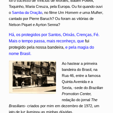
foi o sucesso de Vinicius de Moraes, Baden Powell,
Toquinho, Maria Creuza, pela Europa. Ou foi quando ouvi
o
Samba da Oração
, no filme
Um Homem e uma Mulher
,
cantado por Pierre Baruch? Ou foram as vitórias de
Nelson Piquet e Ayrton Senna?
Há, os protegidos por Santos, Orixás, Crenças, Fé.
Mais o tempo passa, mais reconheço, que
fui
protegido pela nossa bandeira,
e pela magia do
nome Brasil.
Ao hastear a primeira
bandeira do Brasil, na
Rua 46, entre a famosa
Quinta Avenida e a
Sexta, -sede do
Brazilian
Promotion Center,
redação do jornal
The
Brasilians-
criados por mim em dezembro de 1972, um
jato de luz iluminou as minhas dúvidas.