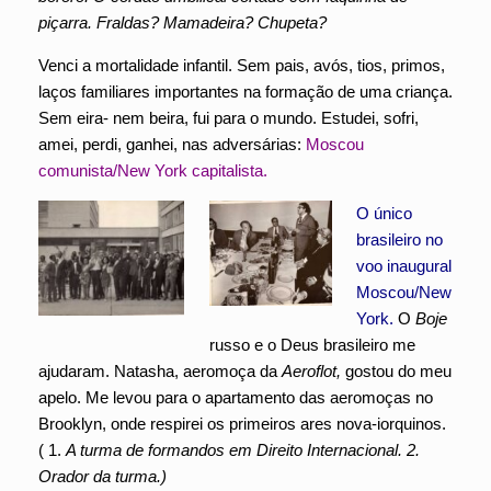
piçarra. Fraldas? Mamadeira? Chupeta?
Venci a mortalidade infantil. Sem pais, avós, tios, primos,
laços familiares importantes na formação de uma criança.
Sem eira- nem beira, fui para o mundo. Estudei, sofri,
amei, perdi, ganhei, nas adversárias:
Moscou
comunista/New York capitalista.
O único
brasileiro no
voo inaugural
Moscou/New
York.
O
Boje
russo e o Deus brasileiro me
ajudaram. Natasha, aeromoça da
Aeroflot,
gostou do meu
apelo. Me levou para o apartamento das aeromoças no
Brooklyn, onde respirei os primeiros ares nova-iorquinos.
( 1.
A turma de formandos em Direito Internacional. 2.
Orador da turma.)