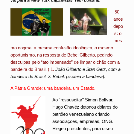
vai para a New York capitalista? Tem coisa aí.
50
anos
depo
is: o
mes
mo dogma, a mesma confusão ideológica, o mesmo
oportunismo, na resposta de Bebel Gilberto, pedindo
desculpas pelo “ato impensado” de limpar o chão com a
bandeira do Brasil. ( 1.
João Gilberto e Stan Getz, com a
bandeira do Brasil. 2. Bebel, pisoteia a bandeira
).
A Pátria Grande: uma bandeira, um Estado.
Ao “ressuscitar” Simon Bolívar,
Hugo Chavéz detonou dólares do
petróleo venezuelano criando
associações, empresas, ONG.
Elegeu presidentes, para o seu