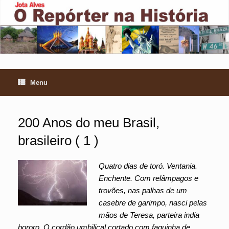
Skip
to
content
Menu
200 Anos do meu Brasil,
brasileiro ( 1 )
Quatro dias de toró. Ventania.
Enchente. Com relâmpagos e
trovões, nas palhas de um
casebre de garimpo, nasci pelas
mãos de Teresa, parteira india
bororo. O cordão umbilical cortado com faquinha de