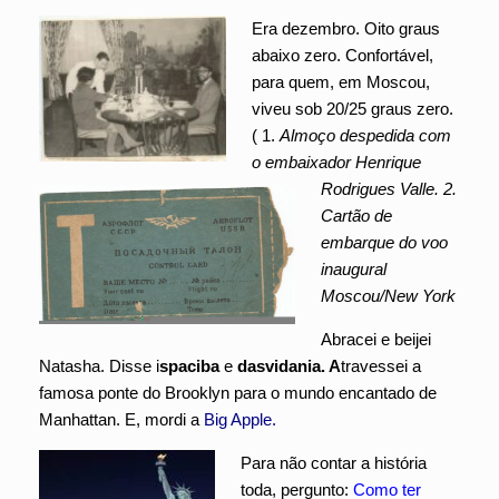
Era dezembro. Oito graus
abaixo zero. Confortável,
para quem, em Moscou,
viveu sob 20/25 graus zero.
( 1.
Almoço despedida com
o embaixador Henrique
Rodrigues Valle. 2.
Cartão de
embarque do voo
inaugural
Moscou/New York
Abracei e beijei
Natasha. Disse i
spaciba
e
dasvidania. A
travessei a
famosa ponte do Brooklyn para o mundo encantado de
Manhattan. E, mordi a
Big Apple.
Para não contar a história
toda, pergunto:
Como ter